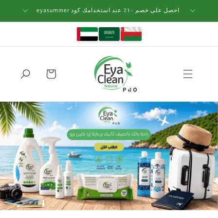
انتقل
إلى
احصل على خصم ١٠٪؜ عند استخدامك كود eyasummer
المحتوى
السلة